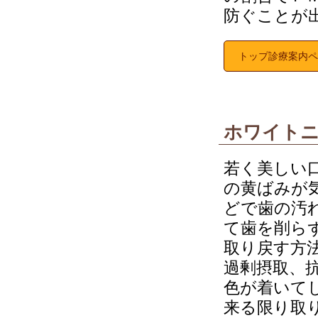
防ぐことが
トップ診療案内ペ
ホワイトニ
若く美しい
の黄ばみが
どで歯の汚
て歯を削ら
取り戻す方
過剰摂取、
色が着いて
来る限り取