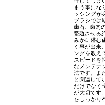
行してしま
まう事にな
ッシングが
ブラシでは
歯石、歯肉
繁殖させる
みかに潜む
く事が出来
ングを教え
スピードを
なメンテナ
法です。ま
と関連して
だけでなく
が大切です
をしっかり