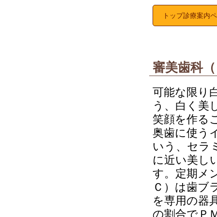
トップ診療案内ペ
審美歯科（
可能な限り
う、白く美
笑顔を作る
奥歯に使う
いう、セラ
に近い美し
す。定期メ
Ｃ）は歯ブ
を専用の器
の割合でＰ