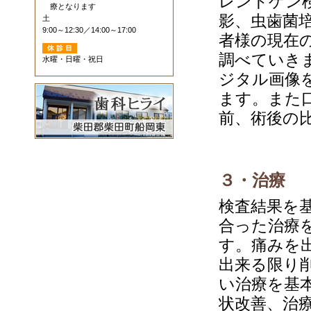
レントゲン
療となります
影、虫歯菌
土
9:00～12:30／14:00～17:00
者様の現在
調べていき
水曜・日曜・祝日
ジタル画像
ます。また
前、術後の
３・治療
検査結果を
合った治療
す。痛みを
出来る限り
い治療を基
状改善、治