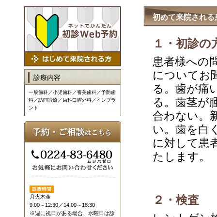
初めて来院される
１・初診の
患者様への
についてお
診療内容
る。歯が痛
一般歯科／小児歯科／審美歯科／予防歯
る。歯茎が
科／訪問診療／歯科口腔外科／インプラ
ント
合わない。
い。歯を白
に対して患
たします。
２・検査
月火木金
9:00～12:30／14:00～18:30
※週に祝日がある場合、水曜日は診